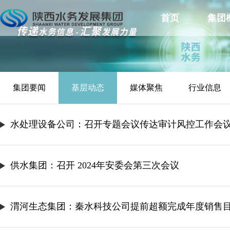
首页
集团
集团要闻
基层动态
媒体聚焦
行业信息
水处理设备公司：召开专题会议传达审计风控工作会
供水集团：召开 2024年安委会第三次会议
渭河生态集团：秦水科技公司提前超额完成年度销售