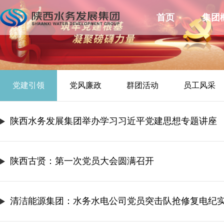
首页
集团
党建引领
党风廉政
群团活动
员工风采
陕西水务发展集团举办学习习近平党建思想专题讲座
陕西古贤：第一次党员大会圆满召开
清洁能源集团：水务水电公司党员突击队抢修复电纪