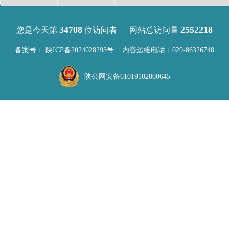
34708
2552218
您是今天第
位访问者
网站总访问量
备案号：
陕ICP备2024028293号
内容运维电话：029-86326748
陕公网安备61019102000645