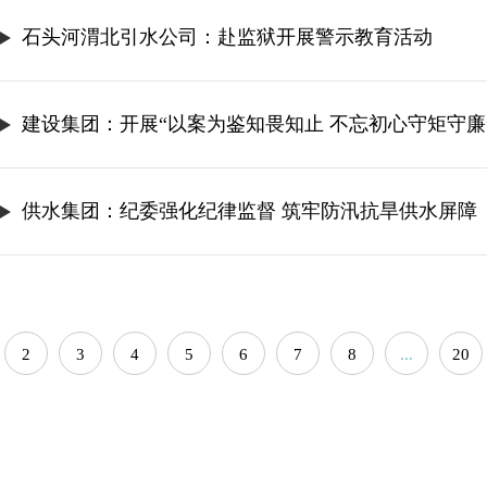
石头河渭北引水公司：赴监狱开展警示教育活动
建设集团：开展“以案为鉴知畏知止 不忘初心守矩守廉
供水集团：纪委强化纪律监督 筑牢防汛抗旱供水屏障
2
3
4
5
6
7
8
...
20