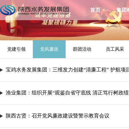
首页
集团
党建引领
党风廉政
群团活动
员工风采
宝鸡水务发展集团：三维发力创建“清廉工程” 护航项
渔业集团：组织开展“观鉴自省守底线 清正笃行树政绩
陕西古贤：召开党风廉政建设暨警示教育会议