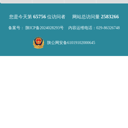
65756
2583266
您是今天第
位访问者
网站总访问量
备案号：
陕ICP备2024028293号
内容运维电话：029-86326748
陕公网安备61019102000645