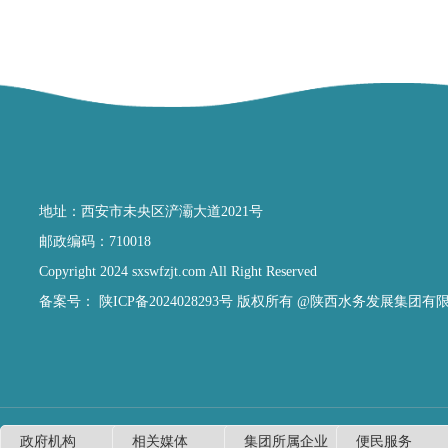
地址：西安市未央区浐灞大道2021号
邮政编码：710018
Copyright 2024 sxswfzjt.com All Right Reserved
备案号：
陕ICP备2024028293号
版权所有 @陕西水务发展集团有