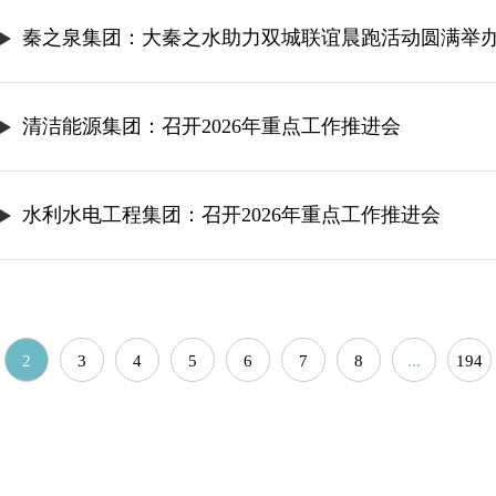
秦之泉集团：大秦之水助力双城联谊晨跑活动圆满举
清洁能源集团：召开2026年重点工作推进会
水利水电工程集团：召开2026年重点工作推进会
2
3
4
5
6
7
8
...
194