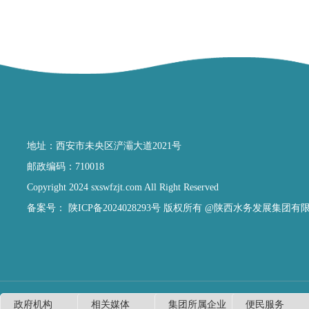
地址：西安市未央区浐灞大道2021号
邮政编码：710018
Copyright 2024 sxswfzjt.com All Right Reserved
备案号：
陕ICP备2024028293号
版权所有 @陕西水务发展集团有