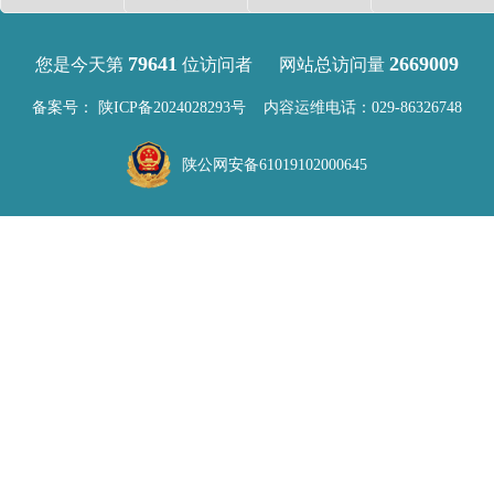
79641
2669009
您是今天第
位访问者
网站总访问量
备案号：
陕ICP备2024028293号
内容运维电话：029-86326748
陕公网安备61019102000645