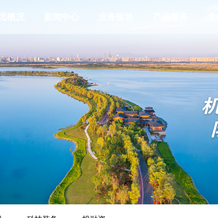
团概况
新闻中心
业务板块
产品服务
党