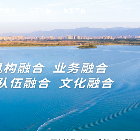
的建设
公示公告
集采平台