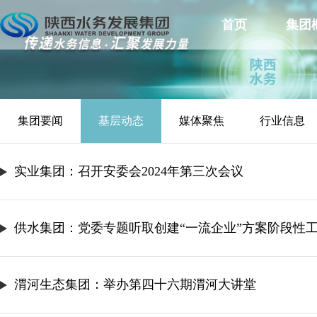
首页
集团
集团要闻
基层动态
媒体聚焦
行业信息
实业集团：召开安委会2024年第三次会议
供水集团：党委专题听取创建“一流企业”方案阶段性
渭河生态集团：举办第四十六期渭河大讲堂