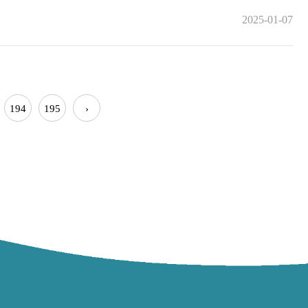
2025-01-07
194
195
›