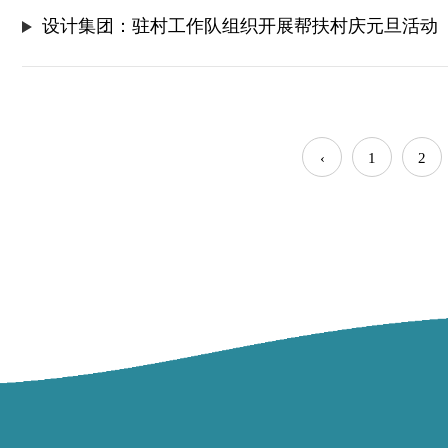
设计集团：驻村工作队组织开展帮扶村庆元旦活动
‹
1
2