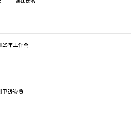
息
集团视讯
25年工作会
测甲级资质