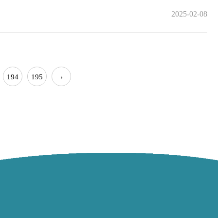
2025-02-08
194
195
›