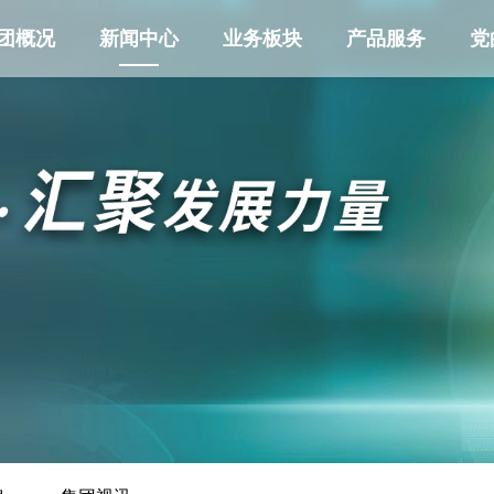
团概况
新闻中心
业务板块
产品服务
党