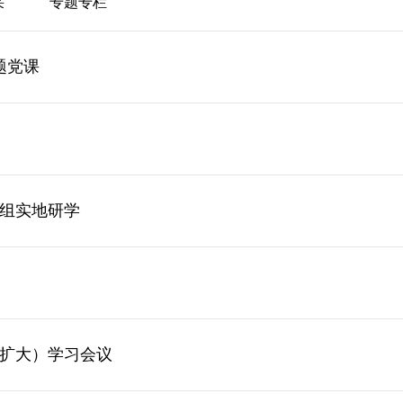
采
专题专栏
题党课
心组实地研学
（扩大）学习会议