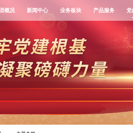
团概况
新闻中心
业务板块
产品服务
党