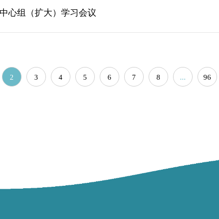
习中心组（扩大）学习会议
2
3
4
5
6
7
8
...
96