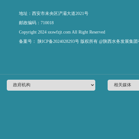
地址：西安市未央区浐灞大道2021号
邮政编码：710018
Copyright 2024 sxswfzjt.com All Right Reserved
备案号：
陕ICP备2024028293号
版权所有 @陕西水务发展集团