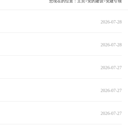
您现在的位置：
主页
>
党的建设
>
党建引领
2026-07-28
2026-07-28
2026-07-27
2026-07-27
2026-07-27