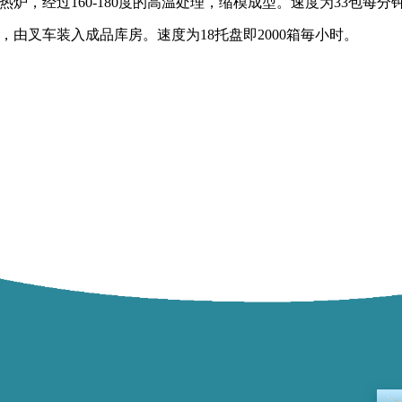
炉，经过160-180度的高温处理，缩模成型。速度为33包每分
，由叉车装入成品库房。速度为18托盘即2000箱毎小时。