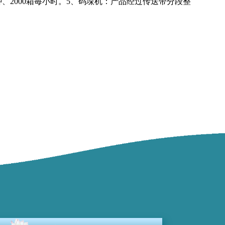
钟、2000箱毎小时。5、码垛机：产品经过传送带分段整