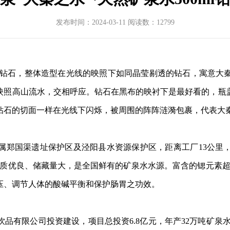
发布时间：2024-03-11 阅读数：12799
暇的钻石，整体造型在光线的映照下如同晶莹剔透的钻石，寓意
映照高山流水，交相呼应。钻石在黑布的映衬下是最好看的，瓶
钻石的切面一样在光线下闪烁，被周围的阵阵涟漪包裹，代表大
属郑国渠遗址保护区及泾阳县水资源保护区，距离工厂
13公
质优良、储藏量大
，
是全国鲜有的矿泉水水源
。富含
的
锶
元素
压、调节人体的酸碱平衡和保护肠胃之功效。
饮品有限公司
投资
建设，项目总投资
6.8亿元，年产32万吨矿泉