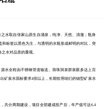
大秦之水取自张家山原生自涌泉，纯净、天然、清澈；瓶身
盖和标签以黑色为主，与透明的水瓶形成鲜明的对比，突
秦之水对品质的重视。
里，源水全程由不锈钢管道输送。筛珠洞泉群泉眼多达上百
超出矿泉水国标要求
4倍以上
，
长期饮用咱们的锶型矿泉水
水
，
共分两期建设，
项目
全部
建成投产后，年产值
可达
6.4