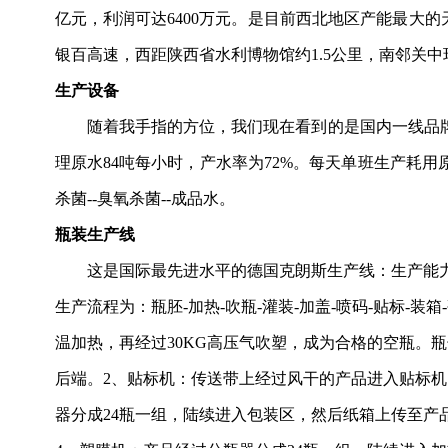
亿元，利润
可达
6400万元。是目前西北地区
产能
最大的
银百
高速，西距陕西省水利博物馆约
1.5公里，南邻关
生产设备
随着我手指的方位，我们现在看到的是国内一线品
理原水84吨每小时，产水率为72%。每天单班生产耗用原水
杀菌--臭氧杀菌--成品水。
瓶装
生产线
这
是国际最先进水平的德国克朗斯生产线：生产能
生产流程为：瓶胚-加热-吹瓶-灌装-加盖-喷码-贴标-
温加热，再经过30KG高压气吹塑，成为合格的空瓶。
后端。2、贴标机：传送带上经过风干的产品进入贴标
器分成24瓶一组，陆续进入包装区，然后纸箱上传至产