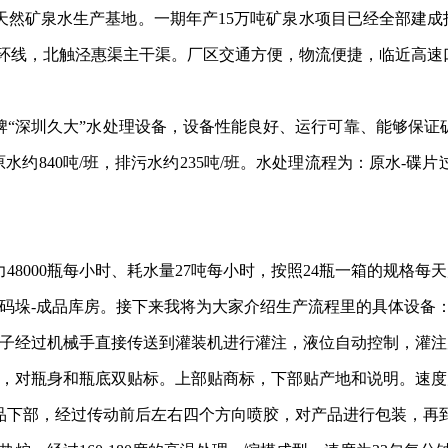
天然矿泉水生产基地。
一期
年产
15万吨矿泉水
项目已经全部建成
中环线，北
触
泾惠渠主干渠。厂区交通方便，物流便捷，临近高速
牌
“深圳久大”水处理设备，设备性能良好、运行可靠、能够保证
约840吨/班，排污水约235吨/班。水处理流程为：原水-碟片过
力
48000瓶每小时、耗水量27吨每小时，按照24瓶一箱的规格每天
装箱-码垛-成品库房。接下来我将为大家介绍生产流程里的具体设备：
瓶子经过机械手直接传送到灌装机进行灌注，液位自动控制，灌
机，对瓶身和瓶底双贴标。上部贴商标，下部贴产地和说明。速度
品下部，经过传动前后左右四个方向喷胶，对产品进行包装，再到出