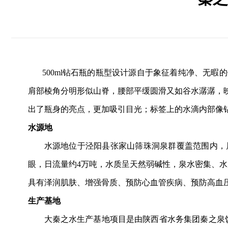
500ml钻石瓶的瓶型设计源自于象征着纯净、无
肩部棱角分明形似山脊，腰部平缓圆滑又如谷水潺潺，
出了瓶身的亮点，更加吸引目光；标签上的水滴内部像
水源地
水源地
位于泾阳县张家山
筛珠洞泉群覆盖范围内
，
眼，日流量约4万吨，
水质呈天然弱碱性，泉水密集、水
具有泽润肌肤、增强骨质、预防心血管疾病、预防高血
生产基地
大秦之水生产基地
项目
是由陕西省水务集团秦之泉