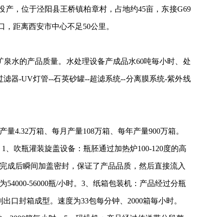
投产
，
位于泾阳县王桥镇柏章村，占地约
45亩，东
接
G69
口，距离西安市中心不足
50公里。
矿泉水的产品质量。水处理设备产成品水60吨毎小时、处
滤器-UV灯管--石英砂
罐
--超滤系统--分离膜系统-紫外线
产量4.32万箱、每月产量108万箱、每年产量900万箱。
1、吹瓶灌装旋盖设备：瓶胚通过加热炉100-120度的高
注完成后瞬间加盖密封，保证了产品品质，然后直接流入
为
54000-56000
瓶
/小时。3、纸箱包装机：产品经过分瓶
口封箱成型。速度为33包每分钟、2000箱毎小时。