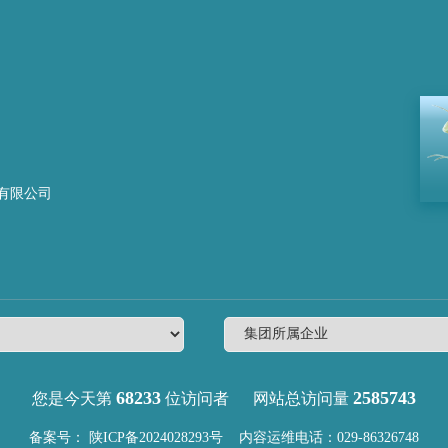
有限公司
68233
2585743
您是今天第
位访问者
网站总访问量
备案号：
陕ICP备2024028293号
内容运维电话：029-86326748