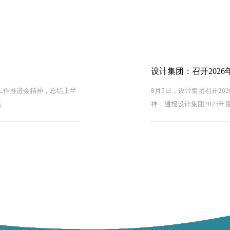
设计集团：召开202
点工作推进会精神，总结上半
8月5日，设计集团召开20
.
神，通报设计集团2025年