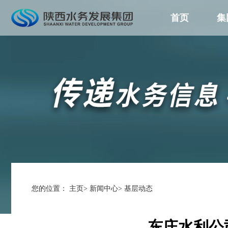
首页
集
您的位置：
主页
>
新闻中心
>
基层动态
东庄水利公