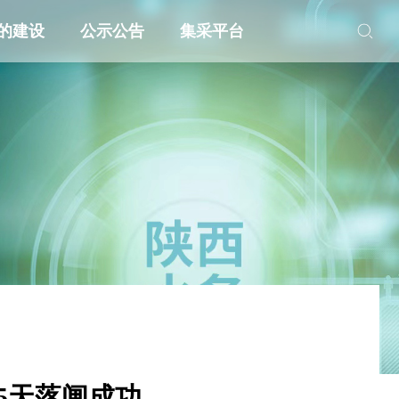
的建设
公示公告
集采平台
5天落闸成功