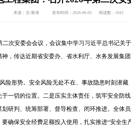
来源：文/蒋倩
发布时间：2026-06-02
阅读数：1043
6年第二次安委会会议，会议集中学习习近平总书记
精神，传达近期省安委办、省水利厅、水务发展集团
风险形势。安全风险无处不在、事故隐患时刻潜藏
先于一切的位置。二是压实主体责任，筑牢安全防线
谋划研判、统筹部署、督导检查、闭环推进。全体员
要确保安全经费足额投入使用，扎实推进“安全生