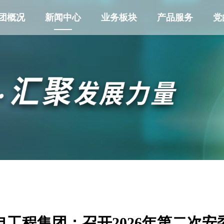
团概况
新闻中心
业务板块
产品服务
党
电工程集团：召开2026年第二次安