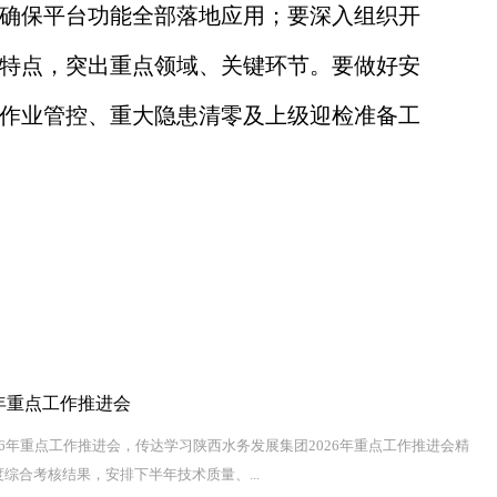
确保平台功能全部落地应用；要深入组织开
特点，突出重点领域、关键环节。要做好安
作业管控、重大隐患清零及上级迎检准备工
6年重点工作推进会
26年重点工作推进会，传达学习陕西水务发展集团2026年重点工作推进会精
度综合考核结果，安排下半年技术质量、...