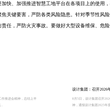
要加快、加强推进智慧工地平台在各项目上的使用，
聚焦关键要害，严防各类风险隐患。针对季节性风险
防责任，严防火灾事故。要做好大型设备维保、危险
设计集团：召开202
点工作推进会精神，总结上半
8月5日，设计集团召开20
.
神，通报设计集团2025年