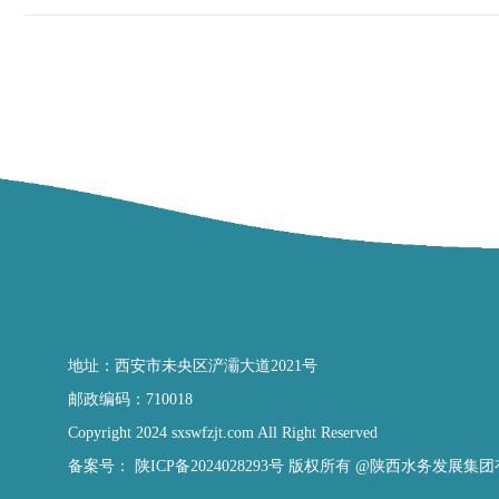
地址：西安市未央区浐灞大道2021号
邮政编码：710018
Copyright 2024 sxswfzjt.com All Right Reserved
备案号：
陕ICP备2024028293号
版权所有 @陕西水务发展集团