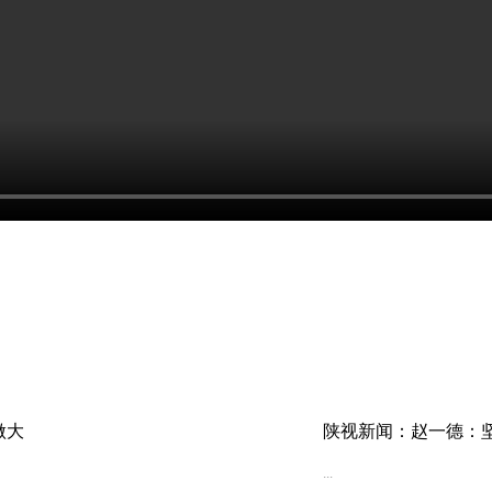
做大
陕视新闻：赵一德：坚
高质量发展
...