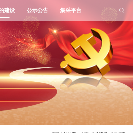
的建设
公示公告
集采平台