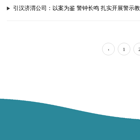
引汉济渭公司：以案为鉴 警钟长鸣 扎实开展警示
‹
1