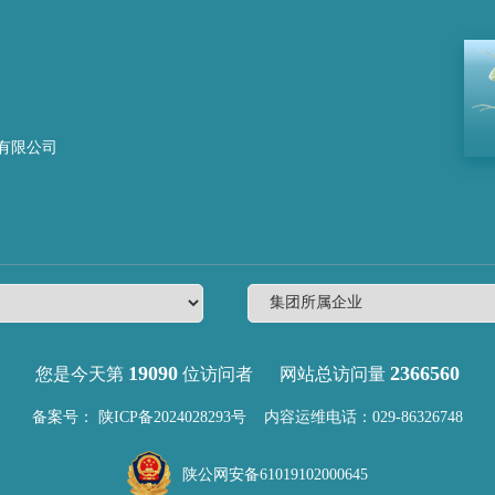
有限公司
19090
2366560
您是今天第
位访问者
网站总访问量
备案号：
陕ICP备2024028293号
内容运维电话：029-86326748
陕公网安备61019102000645