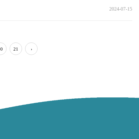
2024-07-15
20
21
›