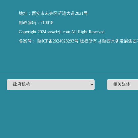
地址：西安市未央区浐灞大道2021号
邮政编码：710018
Copyright 2024 sxswfzjt.com All Right Reserved
备案号：
陕ICP备2024028293号
版权所有 @陕西水务发展集团